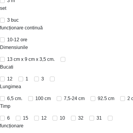
3 m
set
3 buc
funcționare continuă
10-12 ore
Dimensiunile
13 cm x 9 cm x 3,5 cm.
Bucati
12
1
3
Lungimea
6,5 cm.
100 cm
7,5-24 cm
92.5 cm
2 
Timp
6
15
12
10
32
31
funcționare