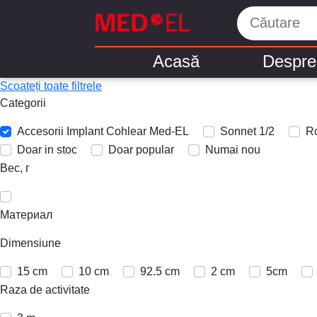
Acasă
Despre
Scoateți toate filtrele
Categorii
Accesorii Implant Cohlear Med-EL
Sonnet 1/2
R
Doar in stoc
Doar popular
Numai nou
Вес, г
Материал
Dimensiune
15 cm
10 cm
92.5 cm
2 cm
5cm
Raza de activitate