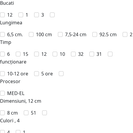
Bucati
12
1
3
Lungimea
6,5 cm.
100 cm
7,5-24 cm
92.5 cm
2
Timp
6
15
12
10
32
31
funcționare
10-12 ore
5 ore
Procesor
MED-EL
Dimensiuni, 12 cm
8 cm
51
Culori , 4
4
1