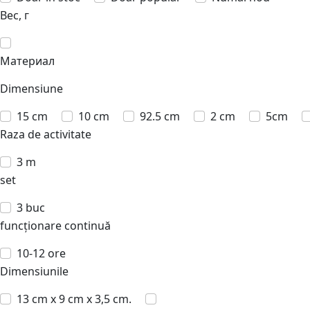
Вес, г
Материал
Dimensiune
15 cm
10 cm
92.5 cm
2 cm
5cm
Raza de activitate
3 m
set
3 buc
funcționare continuă
10-12 ore
Dimensiunile
13 cm x 9 cm x 3,5 cm.