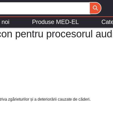
 noi
Produse MED-EL
Cate
licon pentru procesorul 
va zgârieturilor și a deteriorării cauzate de căderi.